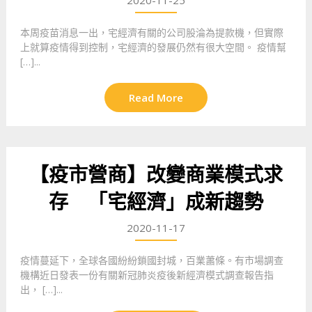
2020-11-25
本周疫苗消息一出，宅經濟有關的公司股淪為提款機，但實際
上就算疫情得到控制，宅經濟的發展仍然有很大空間。 疫情幫
[…]...
Read More
【疫市營商】改變商業模式求
存 「宅經濟」成新趨勢
2020-11-17
疫情蔓延下，全球各國紛紛鎖國封城，百業蕭條。有市場調查
機構近日發表一份有關新冠肺炎疫後新經濟模式調查報告指
出， […]...