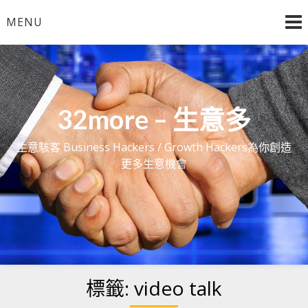
Skip
MENU
to
content
32more – 生意多
生意駭客 Business Hackers / Growth Hackers為你創造
更多生意機會
標籤:
video talk