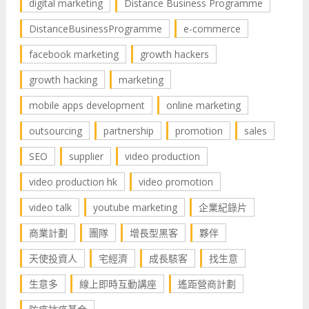
digital marketing
Distance Business Programme
DistanceBusinessProgramme
e-commerce
facebook marketing
growth hackers
growth hacking
marketing
mobile apps development
online marketing
outsourcing
partnership
promotion
sales
SEO
supplier
video production
video production hk
video promotion
video talk
youtube marketing
企業紀錄片
商業計劃
團隊
增長型黑客
夥伴
天使投資人
宅經濟
成長駭客
找生意
生意多
線上即時互動講座
遙距營商計劃