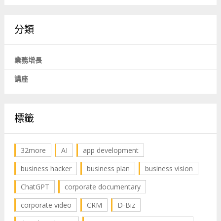
分類
業務增長
講座
標籤
32more
AI
app development
business hacker
business plan
business vision
ChatGPT
corporate documentary
corporate video
CRM
D-Biz