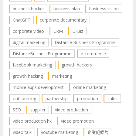
business hacker
business plan
business vision
ChatGPT
corporate documentary
corporate video
CRM
D-Biz
digital marketing
Distance Business Programme
DistanceBusinessProgramme
e-commerce
facebook marketing
growth hackers
growth hacking
marketing
mobile apps development
online marketing
outsourcing
partnership
promotion
sales
SEO
supplier
video production
video production hk
video promotion
video talk
youtube marketing
企業紀錄片