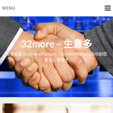
Skip
MENU
to
content
32more – 生意多
生意駭客 Business Hackers / Growth Hackers為你創造
更多生意機會