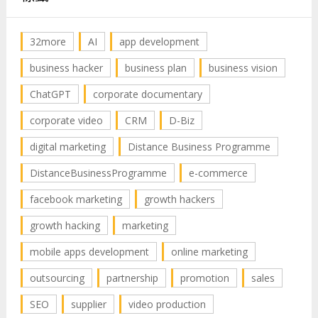
32more
AI
app development
business hacker
business plan
business vision
ChatGPT
corporate documentary
corporate video
CRM
D-Biz
digital marketing
Distance Business Programme
DistanceBusinessProgramme
e-commerce
facebook marketing
growth hackers
growth hacking
marketing
mobile apps development
online marketing
outsourcing
partnership
promotion
sales
SEO
supplier
video production