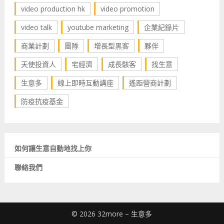
video production hk
video promotion
video talk
youtube marketing
企業紀錄片
商業計劃
團隊
增長型黑客
夥伴
天使投資人
宅經濟
成長駭客
找生意
生意多
線上即時互動講座
遙距營商計劃
防疫抗疫基金
如何讓生意自動地找上你
聯絡我們
© 2026 32more – 生意多