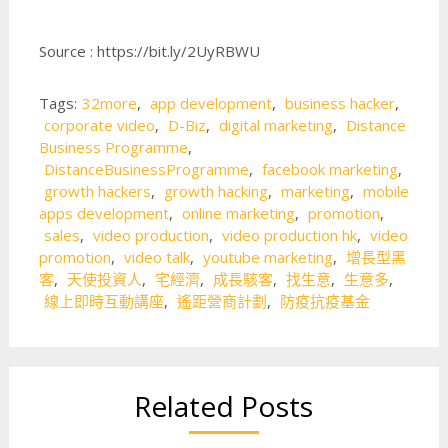
Source : https://bit.ly/2UyRBWU
Tags:
32more
,
app development
,
business hacker
,
corporate video
,
D-Biz
,
digital marketing
,
Distance
Business Programme
,
DistanceBusinessProgramme
,
facebook marketing
,
growth hackers
,
growth hacking
,
marketing
,
mobile
apps development
,
online marketing
,
promotion
,
sales
,
video production
,
video production hk
,
video
promotion
,
video talk
,
youtube marketing
,
增長型黑
客
,
天使投資人
,
宅經濟
,
成長駭客
,
找生意
,
生意多
,
線上即時互動講座
,
遙距營商計劃
,
防疫抗疫基金
Related Posts