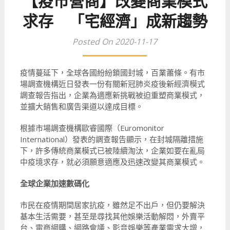
【疫市營商】改變商業模式
求存 「宅經濟」成新趨勢
Posted On 2020-11-17
疫情蔓延下，全球各國紛紛鎖國封城，百業蕭條。有市
場調查機構近日發表一份有關新冠肺炎疫後新經濟模式
調查報告指出，企業為適應新挑戰被迫重塑商業模式，
並擴大銷售和廣告渠道以達成目標。
根據市場調查機構歐睿國際（Euromonitor
International）發表的調查報告顯示，在封城隔離措施
下，許多傳統商業模式已被陸續淘汰，企業如要在亂局
中疫境求存，就必須願意適應及迅速改變其商業模式。
全球企業加速數碼化
市民在疫情期間居家抗疫，雖然足不出戶，但仍要解決
基本生活需要，甚至是尋找其他娛樂活動解悶，外賣平
台、電商網購、網路會議、影音娛樂等產業需求大增，