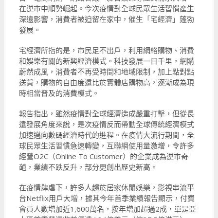
在逆市中順勢崛起。今次疫情對全球民眾生活習慣產生
深遠影響，消費者被迫留在家中，催生「宅經濟」蓬勃
發展。
宅經濟所指的是，市民足不出戶，利用網絡購物、消費
和娛樂有關的新興經濟模式。科技發展一日千里，網購
蔚然成風，消費者不再受時間和地域限制，加上點對點
送貨，購物的自由度遠比於實體店購物高，逐漸成為現
時相當普及的消費模式。
報告指出，雖然疫情對全球經濟造成嚴重打擊，但從長
遠發展角度來說，是次疫情反而帶動全球傳統經濟模式
加速邁向數碼經濟時代的進程。在疫情大流行期間，全
球民眾生活習慣急速轉變，互聯網使用量激增，令許多
經營O2C（Online To Customer）的企業成為逆市奇
葩，業績不跌反升，部分更創出歷史新高。
在疫情肆虐下，許多人趨於居家休閒娛樂，影視串流平
台Netflix用戶大增，據其今年首季業績報告顯示，付費
會員人數增加近1,600萬名，按年增加超過2成，單是亞