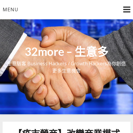
Skip
MENU
to
content
32more – 生意多
生意駭客 Business Hackers / Growth Hackers為你創造
更多生意機會