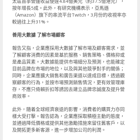
太區首季營運收益便達4.84億美元（約37.5億港元），
按年增長5成。此外，有研究機構表示，亞馬遜
（Amazon）旗下的串流平台Twitch，3月份的收視率亦
較過往上升31%。
善用大數據 了解市場顧客
報告又指，企業應採用大數據了解市場及顧客需求，並
了解顧客消費的因素是基於服務、銷售策略、價格抑或
是產品質素。大數據能提供市場細分及預測，也能確定
目前品牌在市場的地位，以及與其他競爭對手的關係；
同時，企業應擴大銷售和廣告渠道以達成目標，透過觀
察顧客的行為，並按市場預測銷售情況，更有效管理庫
存，不應只倚賴折扣等誘因去建立品牌忠誠度及提升營
商效率。
此外，隨着全球經濟衰退的影響，消費者的購買力亦同
樣大受打擊。報告認為，企業應採取積極主動的態度，
並通過降低價格或提供其他激勵措施來留住舊客戶，以
及開拓更多新客源，進一步增加公司的利潤。