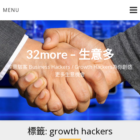
Skip
MENU
to
content
32more – 生意多
生意駭客 Business Hackers / Growth Hackers為你創造
更多生意機會
標籤:
growth hackers