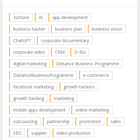
32more
AI
app development
business hacker
business plan
business vision
ChatGPT
corporate documentary
corporate video
CRM
D-Biz
digital marketing
Distance Business Programme
DistanceBusinessProgramme
e-commerce
facebook marketing
growth hackers
growth hacking
marketing
mobile apps development
online marketing
outsourcing
partnership
promotion
sales
SEO
supplier
video production