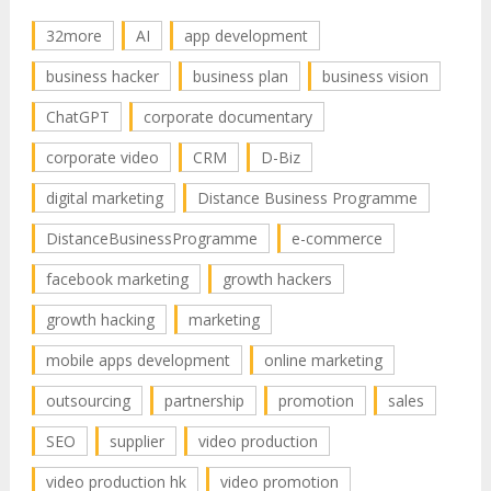
32more
AI
app development
business hacker
business plan
business vision
ChatGPT
corporate documentary
corporate video
CRM
D-Biz
digital marketing
Distance Business Programme
DistanceBusinessProgramme
e-commerce
facebook marketing
growth hackers
growth hacking
marketing
mobile apps development
online marketing
outsourcing
partnership
promotion
sales
SEO
supplier
video production
video production hk
video promotion