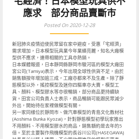
宅經濟！日本模型玩具供不
應求 部分商品賣斷市
Posted On 2020-12-28
新冠肺炎疫情迫使民眾留在家中避疫，受惠「宅經濟」
需求增加，日本模型玩具業今年業績亮麗，知名大廠模
型供不應求，連帶相關的工具亦熱銷。
日本媒體報道，日本靜岡縣靜岡市駿河區的模型大廠田
宮公司(Tamiya)表示，今年出現全球性供貨不足，由於
銷售額按年增加逾三成，工廠亦都來不及生產。除了靜
態模型以外，搖控模型及迷你四驅車亦大賣，模型工
具、顏料、模型膠水等亦很暢銷，部分商品更持續缺
貨。田宮公司負責人士表示，商品暢銷可能跟民眾減少
外出，開始待在家裡做模型有關。
另一家同樣位於靜岡市、做汽車模型的青島文化教材社
(Aoshima Bunka Kyozai)，針對靜態模型初學玩家推出
不用顏料、不用模型膠水的商品，銷售額約是去年的5
倍。至於主要製作飛機模型的長谷川公司(HASEGAWA)