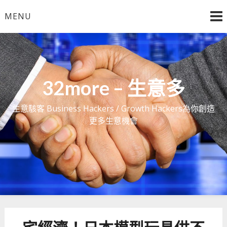
Skip
MENU
to
content
32more – 生意多
生意駭客 Business Hackers / Growth Hackers為你創造
更多生意機會