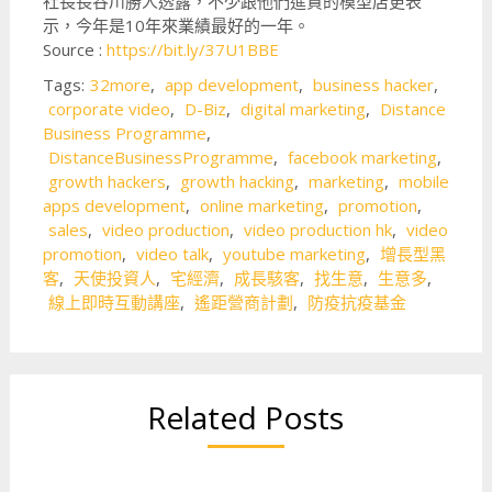
社長長谷川勝人透露，不少跟他們進貨的模型店更表
示，今年是10年來業績最好的一年。
Source :
https://bit.ly/37U1BBE
Tags:
32more
,
app development
,
business hacker
,
corporate video
,
D-Biz
,
digital marketing
,
Distance
Business Programme
,
DistanceBusinessProgramme
,
facebook marketing
,
growth hackers
,
growth hacking
,
marketing
,
mobile
apps development
,
online marketing
,
promotion
,
sales
,
video production
,
video production hk
,
video
promotion
,
video talk
,
youtube marketing
,
增長型黑
客
,
天使投資人
,
宅經濟
,
成長駭客
,
找生意
,
生意多
,
線上即時互動講座
,
遙距營商計劃
,
防疫抗疫基金
Related Posts