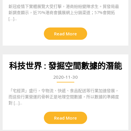
新冠疫情下實體展覽大受打擊，港商紛紛變陣求生。貿發局最
新調查顯示，近70%港商會擴展網上分銷渠道；57%會開拓
[…]...
Read More
科技世界 : 發掘空間數據的潛能
2020-11-30
「宅經濟」盛行，令物流、快遞、食品配送等行業加速發展，
而這些行業營運的骨幹正是地理空間數據，所以數據的準繩度
對 […]...
Read More