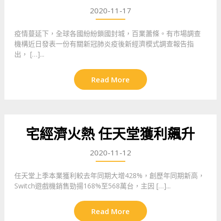
2020-11-17
疫情蔓延下，全球各國紛紛鎖國封城，百業蕭條。有市場調查
機構近日發表一份有關新冠肺炎疫後新經濟模式調查報告指
出， […]...
Read More
宅經濟火熱 任天堂獲利飆升
2020-11-12
任天堂上季本業獲利較去年同期大增428%，創歷年同期新高，
Switch遊戲機銷售勁揚168%至568萬台，主因 […]...
Read More