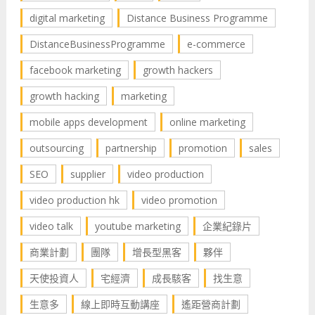
digital marketing
Distance Business Programme
DistanceBusinessProgramme
e-commerce
facebook marketing
growth hackers
growth hacking
marketing
mobile apps development
online marketing
outsourcing
partnership
promotion
sales
SEO
supplier
video production
video production hk
video promotion
video talk
youtube marketing
企業紀錄片
商業計劃
團隊
增長型黑客
夥伴
天使投資人
宅經濟
成長駭客
找生意
生意多
線上即時互動講座
遙距營商計劃