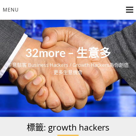
Skip
MENU
to
content
32more – 生意多
生意駭客 Business Hackers / Growth Hackers為你創造
更多生意機會
標籤:
growth hackers