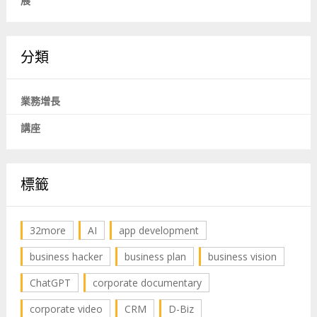
展
分類
業務增長
講座
標籤
32more
AI
app development
business hacker
business plan
business vision
ChatGPT
corporate documentary
corporate video
CRM
D-Biz