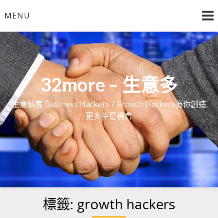
Skip
MENU
to
content
32more – 生意多
生意駭客 Business Hackers / Growth Hackers為你創造
更多生意機會
標籤:
growth hackers