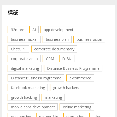
標籤
32more
AI
app development
business hacker
business plan
business vision
ChatGPT
corporate documentary
corporate video
CRM
D-Biz
digital marketing
Distance Business Programme
DistanceBusinessProgramme
e-commerce
facebook marketing
growth hackers
growth hacking
marketing
mobile apps development
online marketing
outsourcing
partnership
promotion
sales