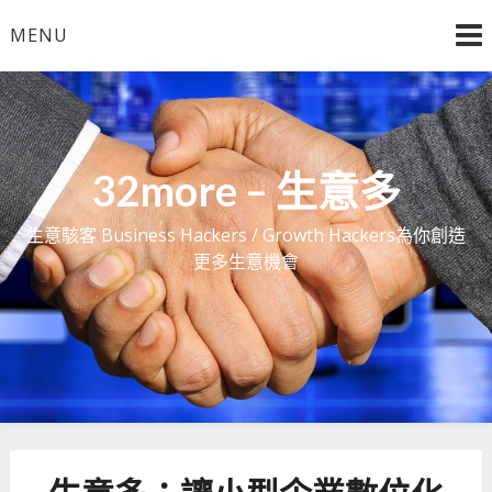
Skip
MENU
to
content
32more – 生意多
生意駭客 Business Hackers / Growth Hackers為你創造
更多生意機會