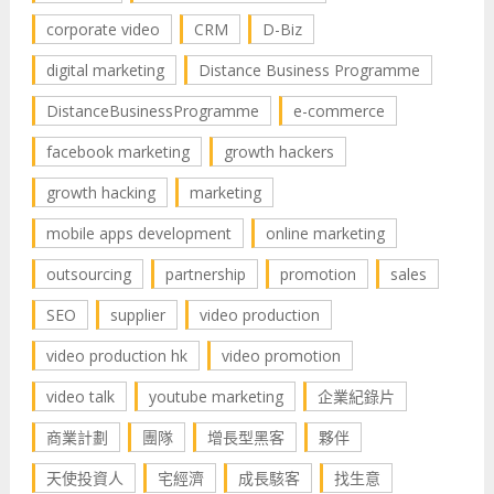
corporate video
CRM
D-Biz
digital marketing
Distance Business Programme
DistanceBusinessProgramme
e-commerce
facebook marketing
growth hackers
growth hacking
marketing
mobile apps development
online marketing
outsourcing
partnership
promotion
sales
SEO
supplier
video production
video production hk
video promotion
video talk
youtube marketing
企業紀錄片
商業計劃
團隊
增長型黑客
夥伴
天使投資人
宅經濟
成長駭客
找生意