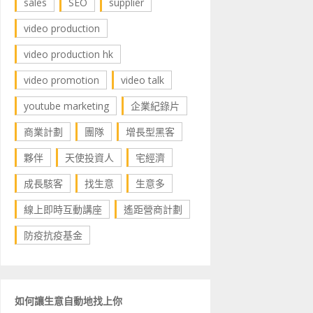
sales
SEO
supplier
video production
video production hk
video promotion
video talk
youtube marketing
企業紀錄片
商業計劃
團隊
增長型黑客
夥伴
天使投資人
宅經濟
成長駭客
找生意
生意多
線上即時互動講座
遙距營商計劃
防疫抗疫基金
如何讓生意自動地找上你