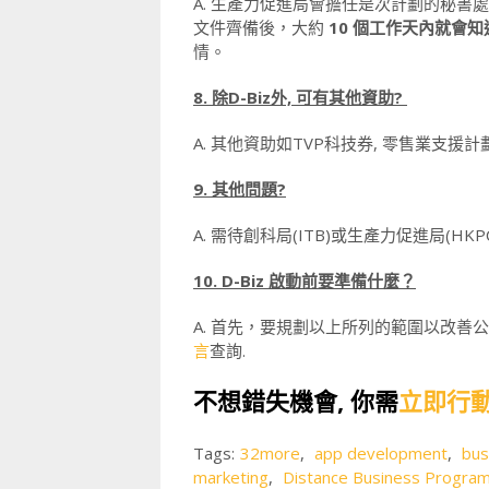
A. 生產力促進局會擔任是次計劃的秘
文件齊備後，大約
10 個工作天內就會
情。
8. 除D-Biz外, 可有其他資助?
A. 其他資助如TVP科技券, 零售業支援計劃 R
9. 其他問題?
A. 需待創科局(ITB)或生產力促進局(H
10. D-Biz 啟動前要準備什麼？
A. 首先，要規劃以上所列的範圍以改善公
言
查詢.
不想錯失機會, 你需
立即行
Tags:
32more
,
app development
,
bus
marketing
,
Distance Business Progr