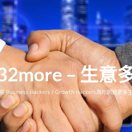
32more – 生意
 Business Hackers / Growth Hackers為你創造更