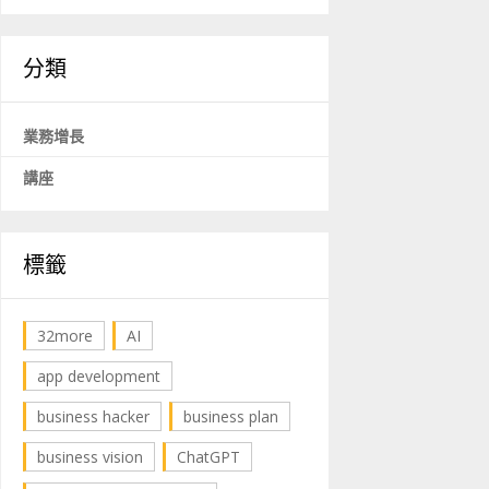
分類
業務增長
講座
標籤
32more
AI
app development
business hacker
business plan
business vision
ChatGPT