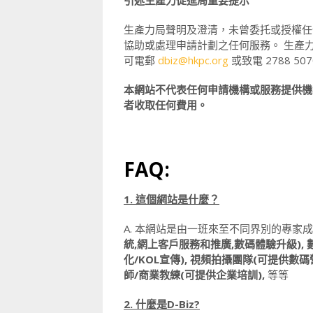
引述生產力促進局重要提示
生產力局聲明及澄清，未曾委托或授權任
協助或處理申請計劃之任何服務。 生產
可電郵
dbiz@hkpc.org
或致電 2788 50
本網站不代表任何申請機構或服務提供機
者收取任何費用。
FAQ:
1. 這個網站是什麼？
A. 本網站是由一班來至不同界別的專家成立
統,網上客戶服務和推廣,數碼體驗升級), 數碼營
化/KOL宣傳), 視頻拍攝團隊(可提供數碼
師/商業教練(可提供企業培訓),
等等
2. 什麼是D-Biz?