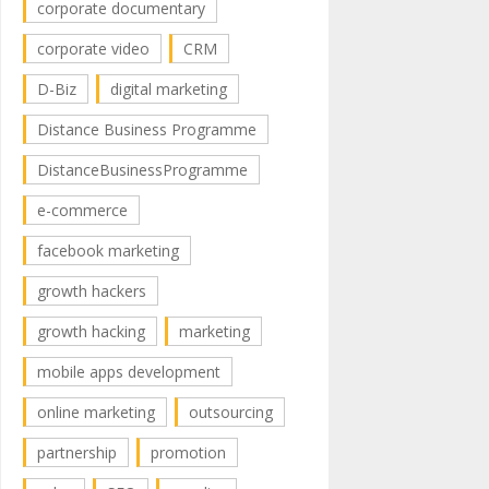
corporate documentary
corporate video
CRM
D-Biz
digital marketing
Distance Business Programme
DistanceBusinessProgramme
e-commerce
facebook marketing
growth hackers
growth hacking
marketing
mobile apps development
online marketing
outsourcing
partnership
promotion