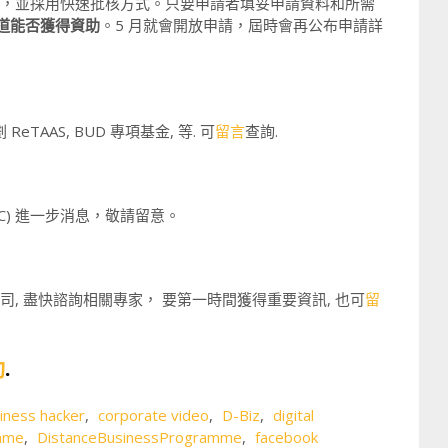
書處，並採用快速批核方式。只要申請者填妥申請資料和所需
知道能否獲得資助
。5 月就會開放申請，屆時會再公布申請詳
eTAAS, BUD 專項基金, 等. 可
留言
查詢.
KPC) 進一步消息，敬請留意。
司, 盡快諮詢相關專家， 要第一時間獲得重要資訊, 也可
留
動
.
iness hacker
,
corporate video
,
D-Biz
,
digital
amme
,
DistanceBusinessProgramme
,
facebook