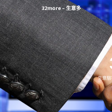
Skip
32more – 生意多
to
content
生意駭客