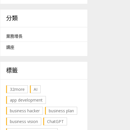
分類
業務增長
講座
標籤
32more
AI
app development
business hacker
business plan
business vision
ChatGPT