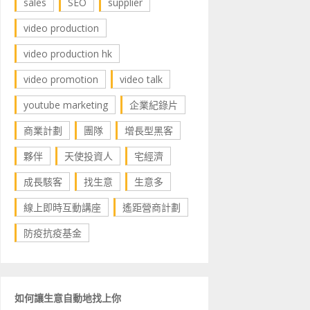
sales
SEO
supplier
video production
video production hk
video promotion
video talk
youtube marketing
企業紀錄片
商業計劃
團隊
增長型黑客
夥伴
天使投資人
宅經濟
成長駭客
找生意
生意多
線上即時互動講座
遙距營商計劃
防疫抗疫基金
如何讓生意自動地找上你