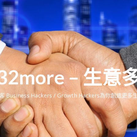
32more – 生意
 Business Hackers / Growth Hackers為你創造更