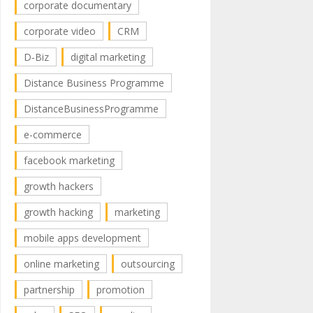
corporate documentary
corporate video
CRM
D-Biz
digital marketing
Distance Business Programme
DistanceBusinessProgramme
e-commerce
facebook marketing
growth hackers
growth hacking
marketing
mobile apps development
online marketing
outsourcing
partnership
promotion