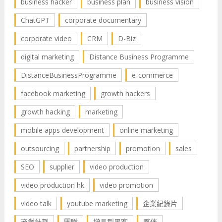
business hacker
business plan
business vision
ChatGPT
corporate documentary
corporate video
CRM
D-Biz
digital marketing
Distance Business Programme
DistanceBusinessProgramme
e-commerce
facebook marketing
growth hackers
growth hacking
marketing
mobile apps development
online marketing
outsourcing
partnership
promotion
sales
SEO
supplier
video production
video production hk
video promotion
video talk
youtube marketing
企業紀錄片
商業計劃
團隊
增長型黑客
夥伴