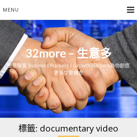
Skip
MENU
to
content
32more – 生意多
生意駭客 Business Hackers / Growth Hackers為你創造
更多生意機會
標籤:
documentary video