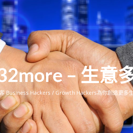
32more – 生意
 Business Hackers / Growth Hackers為你創造更