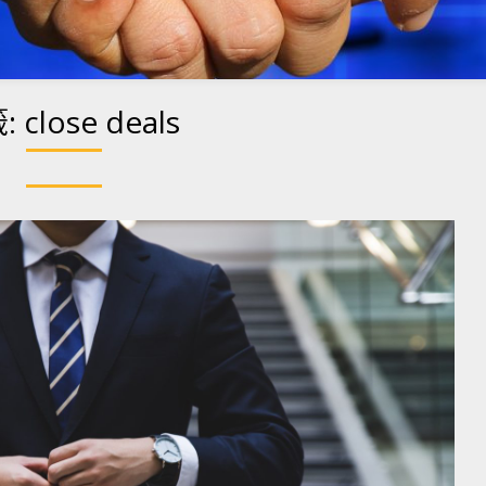
:
close deals