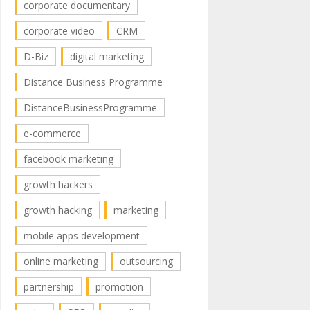
corporate documentary
corporate video
CRM
D-Biz
digital marketing
Distance Business Programme
DistanceBusinessProgramme
e-commerce
facebook marketing
growth hackers
growth hacking
marketing
mobile apps development
online marketing
outsourcing
partnership
promotion