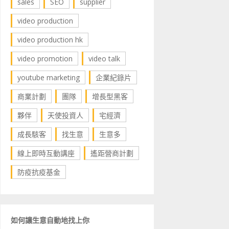
sales
SEO
supplier
video production
video production hk
video promotion
video talk
youtube marketing
企業紀錄片
商業計劃
團隊
增長型黑客
夥伴
天使投資人
宅經濟
成長駭客
找生意
生意多
線上即時互動講座
遙距營商計劃
防疫抗疫基金
如何讓生意自動地找上你