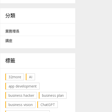
分類
業務增長
講座
標籤
32more
AI
app development
business hacker
business plan
business vision
ChatGPT