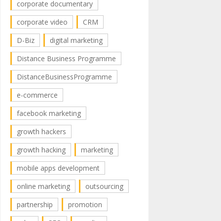
corporate documentary
corporate video
CRM
D-Biz
digital marketing
Distance Business Programme
DistanceBusinessProgramme
e-commerce
facebook marketing
growth hackers
growth hacking
marketing
mobile apps development
online marketing
outsourcing
partnership
promotion