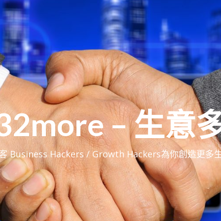
32more – 生意
 Business Hackers / Growth Hackers為你創造更