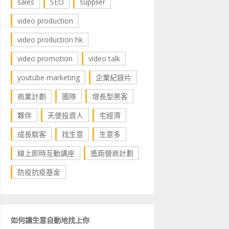
sales
SEO
supplier
video production
video production hk
video promotion
video talk
youtube marketing
企業紀錄片
商業計劃
團隊
增長型黑客
夥伴
天使投資人
宅經濟
成長駭客
找生意
生意多
線上即時互動講座
遙距營商計劃
防疫抗疫基金
如何讓生意自動地找上你