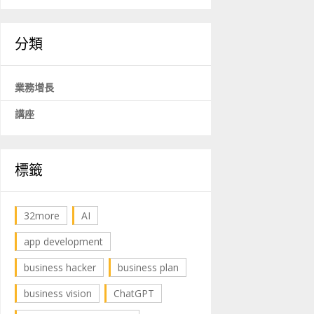
分類
業務增長
講座
標籤
32more
AI
app development
business hacker
business plan
business vision
ChatGPT